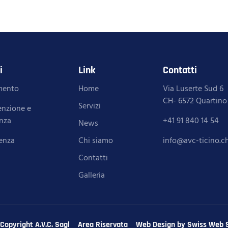
i
Link
Contatti
imento
Home
Via Luserte Sud 6
CH- 6572 Quartino
Servizi
nzione e
enza
+41 91 840 14 54
News
enza
Chi siamo
info@avc-ticino.c
Contatti
Galleria
Copyright A.V.C. Sagl
Area Riservata
Web Design by Swiss Web 