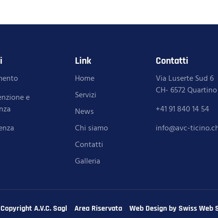
i
Link
Contatti
imento
Home
Via Luserte Sud 6
CH- 6572 Quartino
Servizi
nzione e
enza
+41 91 840 14 54
News
enza
Chi siamo
info@avc-ticino.c
Contatti
Galleria
Copyright A.V.C. Sagl
Area Riservata
Web Design by Swiss Web S